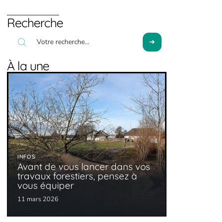
Recherche
À la une
INFOS
Avant de vous lancer dans vos
travaux forestiers, pensez à
vous équiper
11 mars 2026