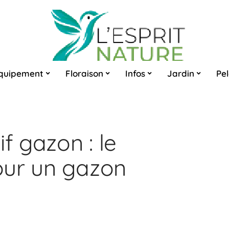
quipement
Floraison
Infos
Jardin
Pe
f gazon : le
our un gazon