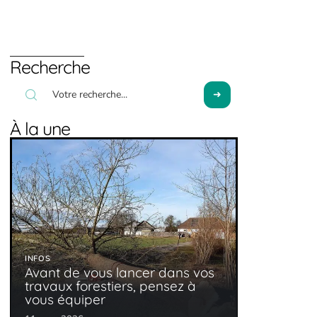
Recherche
À la une
INFOS
Avant de vous lancer dans vos
travaux forestiers, pensez à
vous équiper