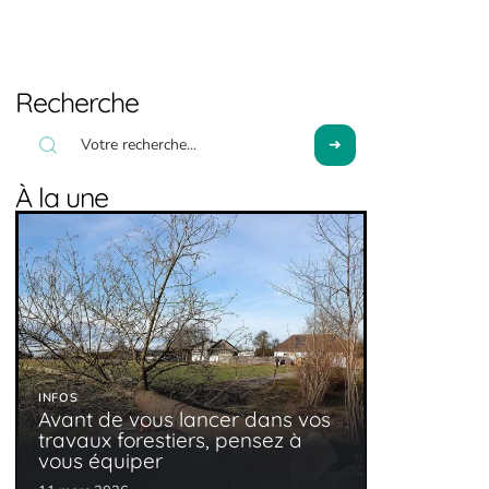
Recherche
À la une
INFOS
Avant de vous lancer dans vos
travaux forestiers, pensez à
vous équiper