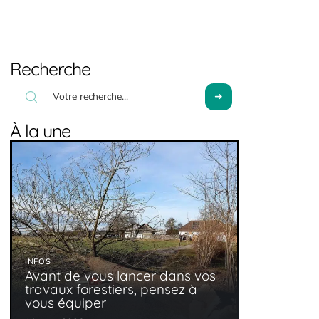
Recherche
À la une
INFOS
Avant de vous lancer dans vos
travaux forestiers, pensez à
vous équiper