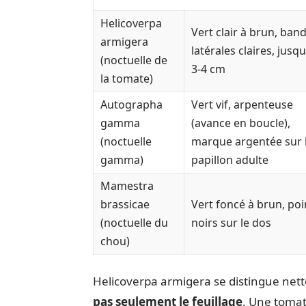
Helicoverpa
Vert clair à brun, ban
armigera
latérales claires, jusqu
(noctuelle de
3-4 cm
la tomate)
Autographa
Vert vif, arpenteuse
gamma
(avance en boucle),
(noctuelle
marque argentée sur 
gamma)
papillon adulte
Mamestra
brassicae
Vert foncé à brun, poi
(noctuelle du
noirs sur le dos
chou)
Helicoverpa armigera se distingue net
pas seulement le feuillage
. Une tomat