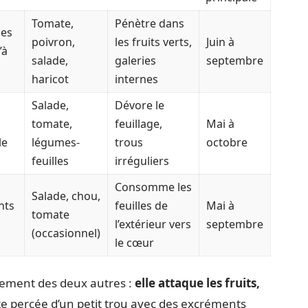
Tomate,
Pénètre dans
des
poivron,
les fruits verts,
Juin à
’à
salade,
galeries
septembre
haricot
internes
Salade,
Dévore le
tomate,
feuillage,
Mai à
le
légumes-
trous
octobre
feuilles
irréguliers
Consomme les
Salade, chou,
nts
feuilles de
Mai à
tomate
l’extérieur vers
septembre
(occasionnel)
le cœur
tement des deux autres :
elle attaque les fruits,
e percée d’un petit trou avec des excréments