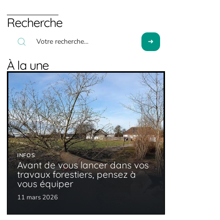
Recherche
À la une
INFOS
Avant de vous lancer dans vos
travaux forestiers, pensez à
vous équiper
11 mars 2026