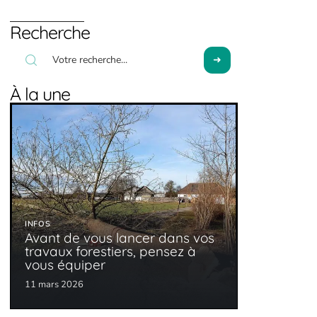
Recherche
À la une
INFOS
Avant de vous lancer dans vos
travaux forestiers, pensez à
vous équiper
11 mars 2026