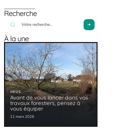
Recherche
À la une
INFOS
Avant de vous lancer dans vos
travaux forestiers, pensez à
vous équiper
11 mars 2026