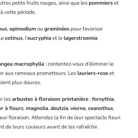
tres petits fruits rouges, ainsi que les
pommiers
et
à cette période.
hus
,
epimedium
ou
graminées
pour favoriser
 Le
cotinus
, l’
eucryphia
et le
lagerstroemia
angea macrophylla
: contentez-vous d’éliminer le
cher aux rameaux prometteurs. Les
lauriers-rose
et
oient plus douces.
ur les
arbustes à floraison printanière
:
forsythia
,
er à fleurs
,
magnolia
,
deutzia
,
viorne
,
ceanothus
.
leur floraison. Attendez la fin de leur spectacle fleuri
ent de leurs couleurs avant de les rafraîchir.