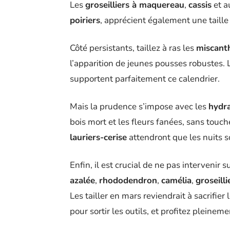
Les
groseilliers à maquereau
,
cassis
et au
poiriers
, apprécient également une taille 
Côté persistants, taillez à ras les
miscant
l’apparition de jeunes pousses robustes.
supportent parfaitement ce calendrier.
Mais la prudence s’impose avec les
hydr
bois mort et les fleurs fanées, sans tou
lauriers-cerise
attendront que les nuits s
Enfin, il est crucial de ne pas intervenir s
azalée
,
rhododendron
,
camélia
,
groseilli
Les tailler en mars reviendrait à sacrifier 
pour sortir les outils, et profitez pleinem