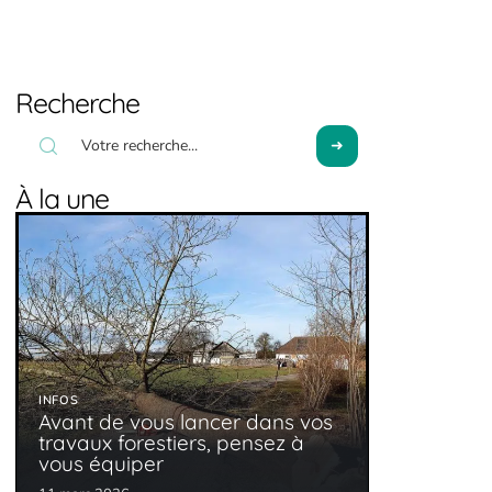
Recherche
À la une
INFOS
Avant de vous lancer dans vos
travaux forestiers, pensez à
vous équiper