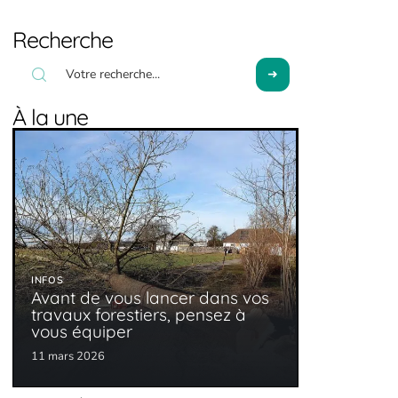
Recherche
À la une
INFOS
Avant de vous lancer dans vos
travaux forestiers, pensez à
vous équiper
11 mars 2026