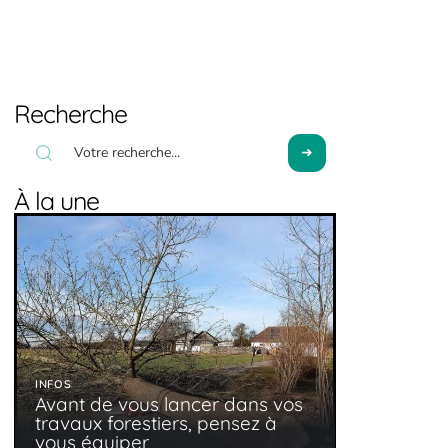
Recherche
À la une
INFOS
Avant de vous lancer dans vos
travaux forestiers, pensez à
vous équiper