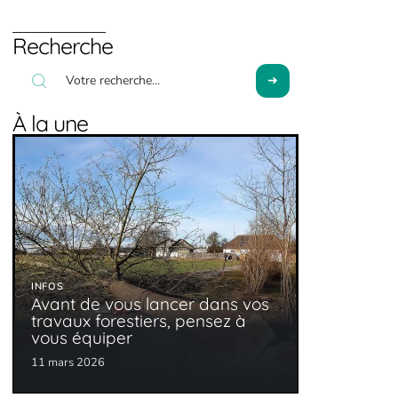
Recherche
À la une
INFOS
Avant de vous lancer dans vos
travaux forestiers, pensez à
vous équiper
11 mars 2026